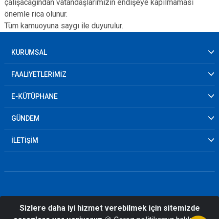
çalışacağından vatandaşlarımızın endişeye kapılmaması
önemle rica olunur.
Tüm kamuoyuna saygı ile duyurulur.
KURUMSAL
FAALİYETLERİMİZ
E-KÜTÜPHANE
GÜNDEM
İLETİŞİM
Sizlere daha iyi hizmet verebilmek için sitemizde
© 2026 Ardahan İl Afet ve Acil Durum