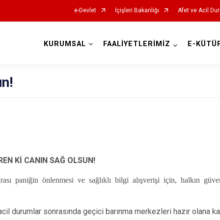
e-Devlet
İçişleri Bakanlığı
Afet ve Acil Du
KURUMSAL
FAALİYETLERİMİZ
E-KÜTÜ
AFAD İl Müdürlükleri
n!
EN Kİ CANIN SAĞ OLSUN!
ası paniğin önlenmesi ve sağlıklı bilgi alışverişi için, halkın güve
 acil durumlar sonrasında geçici barınma merkezleri hazır olana 