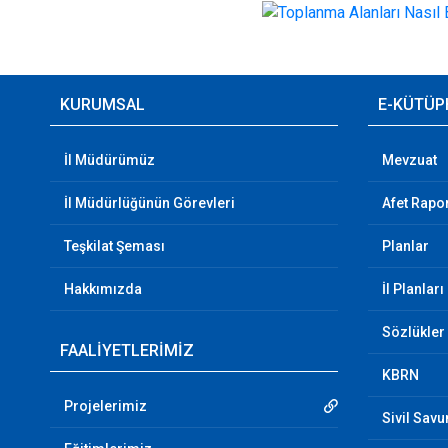
KURUMSAL
E-KÜTÜP
İl Müdürümüz
Mevzuat
İl Müdürlüğünün Görevleri
Afet Rapor
Teşkilat Şeması
Planlar
Hakkımızda
İl Planları
Sözlükler
FAALİYETLERİMİZ
KBRN
Projelerimiz
Sivil Sav