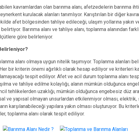
ılabilen kavramlardan olan barınma alanı, afetzedelerin barınma iht
eynerkent kurulacak alanları tanımlıyor. Karıştırılan bir diğer kavra
ekilde afet bölgesinden tahliye edileceği, ulaşım yollarına yakın 
belirtiyor. Barınma alanı ve tahliye alanı, toplanma alanından farklı 
çütlere göre belirleniyor.
Belirleniyor?
lanma alanı olmaya uygun nitelik taşımıyor. Toplanma alanları belir
 Her bir kriterin önemi ağırlıklı olarak hesap ediliyor ve kriterler
lamayacağı tespit ediliyor. Afet ve acil durum toplanma alanı tespi
şılma ve tahliye edilme kolaylığı, alanın mümkün olduğunca engelli
incil tehlikelerden uzaklığı, mümkün olduğunca engebesiz düz ara
sal ve yapısal olmayan unsurlardan etkilenmiyor olması, elektrik, 
arın karşılanabileceği yapılara yakın olması oluşturuyor. Bu kriterl
er, toplanma alanı olarak tespit ediliyor.