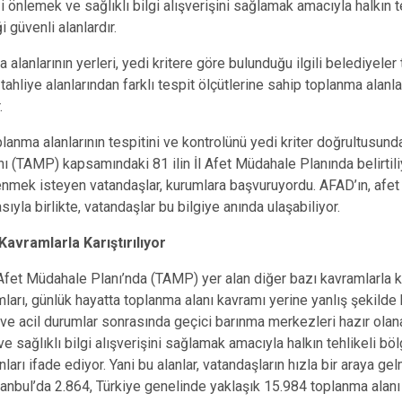
 önlemek ve sağlıklı bilgi alışverişini sağlamak amacıyla halkın 
 güvenli alanlardır.
alanlarının yerleri, yedi kritere göre bulunduğu ilgili belediyeler 
tahliye alanlarından farklı tespit ölçütlerine sahip toplanma alanl
r.
lanma alanlarının tespitini ve kontrolünü yedi kriter doğrultusunda
ı (TAMP) kapsamındaki 81 ilin İl Afet Müdahale Planında belirtil
enmek isteyen vatandaşlar, kurumlara başvuruyordu. AFAD’ın, afet
sıyla birlikte, vatandaşlar bu bilgiye anında ulaşabiliyor.
avramlarla Karıştırılıyor
Afet Müdahale Planı’nda (TAMP) yer alan diğer bazı kavramlarla kar
mları, günlük hayatta toplanma alanı kavramı yerine yanlış şekilde ku
 ve acil durumlar sonrasında geçici barınma merkezleri hazır ola
e sağlıklı bilgi alışverişini sağlamak amacıyla halkın tehlikeli b
nları ifade ediyor. Yani bu alanlar, vatandaşların hızla bir araya g
stanbul’da 2.864, Türkiye genelinde yaklaşık 15.984 toplanma alanı