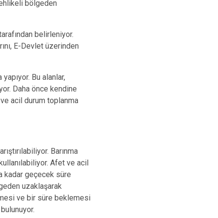
tehlikeli bölgeden
tarafından belirleniyor.
arını, E-Devlet üzerinden
 yapıyor. Bu alanlar,
iyor. Daha önce kendine
 ve acil durum toplanma
ıştırılabiliyor. Barınma
llanılabiliyor. Afet ve acil
na kadar geçecek süre
ölgeden uzaklaşarak
elmesi ve bir süre beklemesi
 bulunuyor.