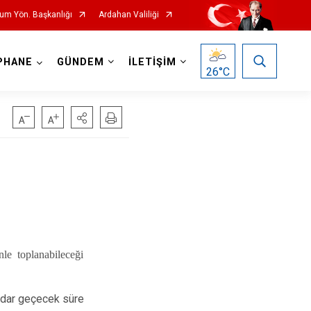
rum Yön. Başkanlığı
Ardahan Valiliği
PHANE
GÜNDEM
İLETİŞİM
26
°C
nle toplanabileceği
kadar geçecek süre