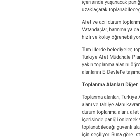
içerisinde yaşanacak paniği
uzaklaşarak toplanabileceği
Afet ve acil durum toplanma 
Vatandaşlar, barınma ya da 
hızlı ve kolay öğrenebiliyo
Tüm illerde belediyeler, top
Türkiye Afet Müdahale Plan
yakın toplanma alanını öğr
alanlarını E-Devlet’e taşıma
Toplanma Alanları Diğer K
Toplanma alanları, Türkiye 
alanı ve tahliye alanı kavra
durum toplanma alanı, afet
içerisinde paniği önlemek v
toplanabileceği güvenli ala
için seçiliyor. Buna göre İ