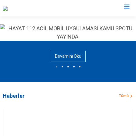
AFAD İl Müdürlükleri
Devamını Oku
Haberler
Tümü