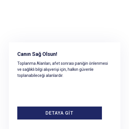
Toplanma Alanına Erişim
Canın Sağ Olsun!
Afet ve acil durum sonrası kullanılacak toplanma
Toplanma Alanları, afet sonrası paniğin önlenmesi
alanlarının tespiti ve mahallinde kontrolüne yönelik
ve sağlıklı bilgi alışverişi için, halkın güvenle
çalışmalar ilgili Belediye tarafından yürütülmektedir.
toplanabileceği alanlardır.
DETAYA GİT
DETAYA GİT